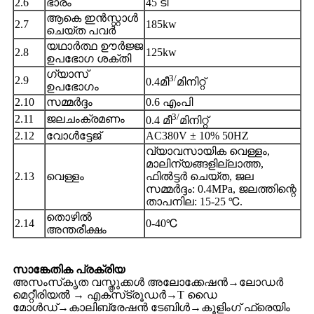
2.6
ഭാരം
45 ടി
ആകെ ഇൻസ്റ്റാൾ
2.7
185kw
ചെയ്ത പവർ
യഥാർത്ഥ ഊർജ്ജ
2.8
125kw
ഉപഭോഗ ശക്തി
ഗ്യാസ്
3/
2.9
0.4മീ
മിനിറ്റ്
ഉപഭോഗം
2.10
സമ്മർദ്ദം
0.6 എംപി
3/
2.11
ജലചംക്രമണം
0.4 മീ
മിനിറ്റ്
2.12
വോൾട്ടേജ്
AC380V ± 10% 50HZ
വ്യാവസായിക വെള്ളം,
മാലിന്യങ്ങളില്ലാത്ത,
2.13
വെള്ളം
ഫിൽട്ടർ ചെയ്ത, ജല
സമ്മർദ്ദം: 0.4MPa, ജലത്തിന്റെ
താപനില: 15-25 ℃.
തൊഴിൽ
2.14
0-40℃
അന്തരീക്ഷം
സാങ്കേതിക പ്രക്രിയ
അസംസ്‌കൃത വസ്തുക്കൾ അലോക്കേഷൻ→ലോഡർ
മെറ്റീരിയൽ → എക്‌സ്‌ട്രൂഡർ→T ഡൈ
മോൾഡ്→കാലിബ്രേഷൻ ടേബിൾ→കൂളിംഗ് ഫ്രെയിം