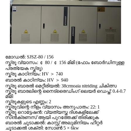
മോഡൽ: SJSZ-80 / 156
സ്ക്രൂ വ്യാസം: ￠ 80 / ￠ 156 മിമി (ഫോം ബോർഡിനുള്ള
പ്രത്യേക സ്ക്രൂ)
സ്ക്രൂ കാഠിന്യം: HV ＞ 740
ബാരൽ കാഠിന്യം: HV ＞ 940
സ്ക്രൂ ബാരൽ മെറ്റീരിയൽ: 38crmoaia nitriding ചികിത്സ
സ്ക്രൂ ബാരലിന്റെ നൈട്രൈഡിംഗ് ലെയർ ഡെപ്ത്: 0.4-0.7
മിമി
സ്ക്രൂകളുടെ എണ്ണം: 2
സ്ക്രൂവിന്റെ നീളം വ്യാസം അനുപാതം: 22: 1
സ്ക്രൂ റൊട്ടേഷൻ: വ്യത്യസ്ത ദിശകളിലേക്ക്
സിൻക്രണസ് ആയി പുറത്തേക്ക് തിരിക്കുക
ബാരൽ ചൂടാക്കൽ: കാസ്റ്റ് അലുമിനിയം ഹീറ്റർ
ചൂടാക്കൽ ശക്തി: സോൺ 5 × 6kw