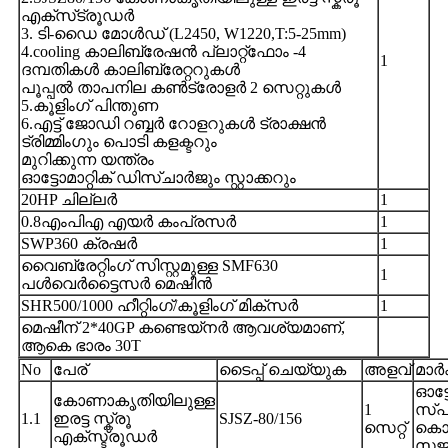
എക്‌സ്‌ട്രൂഡർ
3. ടി-ഡൈ മോൾഡ് (L2450, W1220,T:5-25mm)
4.cooling കാലിബ്രേഷൻ പ്ലാറ്റ്ഫോം -4
1
ദമ്പതികൾ കാലിബ്രേറ്ററുകൾ
പൂപ്പൽ താപനില കൺട്രോളർ 2 സെറ്റുകൾ
5.കൂളിംഗ് പിന്തുണ
6.എട്ട് ജോഡി റബ്ബർ റോളറുകൾ ട്രാക്ഷൻ
ട്രിമ്മിംഗും പൊടി കളക്ടറും
മുറിക്കുന്ന യന്ത്രം
ഓട്ടോമാറ്റിക് ഡിസ്ചാർജും സ്റ്റാക്കറും
20HP ചില്ലർ
1
0.8എംപിഎ എയർ കംപ്രസർ
1
SWP360 ക്രഷർ
1
വൈബ്രേറ്റിംഗ് സിസ്റ്റമുള്ള SMF630
1
പൾവെർട്ടൈസർ മെഷീൻ
SHR500/1000 ഹീറ്റിംഗ്/കൂളിംഗ് മിക്സർ
1
മെഷീന് 2*40GP കണ്ടെയ്‌നർ ആവശ്യമാണ്,
ആകെ ഭാരം 30T
No
പേര്
ടൈപ്പ് ചെയ്യുക
അളവ്
മാർക
ഓട്ട
കോണാകൃതിയിലുള്ള
1
സ്പ
1.1
ഇരട്ട സ്ക്രൂ
SJSZ-80/156
സെറ്റ്
കൊണ
എക്സ്ട്രൂഡർ
സജ്ജ