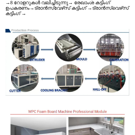
→8 റോളറുകൾ വലിച്ചിടുന്നു→ രേഖാംശ കട്ടിംഗ്
ഉപകരണം→ട്രാൻസ്‌വേഴ്‌സ് കട്ടിംഗ് →ട്രാൻസ്‌വെഴ്‌സ്
കട്ടിംഗ് →