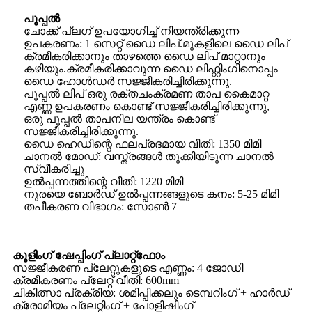
പൂപ്പൽ
ചോക്ക് പ്ലഗ് ഉപയോഗിച്ച് നിയന്ത്രിക്കുന്ന
ഉപകരണം: 1 സെറ്റ് ഡൈ ലിപ്.മുകളിലെ ഡൈ ലിപ്
ക്രമീകരിക്കാനും താഴത്തെ ഡൈ ലിപ് മാറ്റാനും
കഴിയും.ക്രമീകരിക്കാവുന്ന ഡൈ ലിഫ്റ്റിംഗിനൊപ്പം
ഡൈ ഹോൾഡർ സജ്ജീകരിച്ചിരിക്കുന്നു.
പൂപ്പൽ ലിപ് ഒരു രക്തചംക്രമണ താപ കൈമാറ്റ
എണ്ണ ഉപകരണം കൊണ്ട് സജ്ജീകരിച്ചിരിക്കുന്നു,
ഒരു പൂപ്പൽ താപനില യന്ത്രം കൊണ്ട്
സജ്ജീകരിച്ചിരിക്കുന്നു.
ഡൈ ഹെഡിന്റെ ഫലപ്രദമായ വീതി: 1350 മിമി
ചാനൽ മോഡ്: വസ്ത്രങ്ങൾ തൂക്കിയിടുന്ന ചാനൽ
സ്വീകരിച്ചു
ഉൽപ്പന്നത്തിന്റെ വീതി: 1220 മിമി
നുരയെ ബോർഡ് ഉൽപ്പന്നങ്ങളുടെ കനം: 5-25 മിമി
തപീകരണ വിഭാഗം: സോൺ 7
കൂളിംഗ് ഷേപ്പിംഗ് പ്ലാറ്റ്ഫോം
സജ്ജീകരണ പ്ലേറ്റുകളുടെ എണ്ണം: 4 ജോഡി
ക്രമീകരണം പ്ലേറ്റ് വീതി: 600mm
ചികിത്സാ പ്രക്രിയ: ശമിപ്പിക്കലും ടെമ്പറിംഗ് + ഹാർഡ്
ക്രോമിയം പ്ലേറ്റിംഗ് + പോളിഷിംഗ്