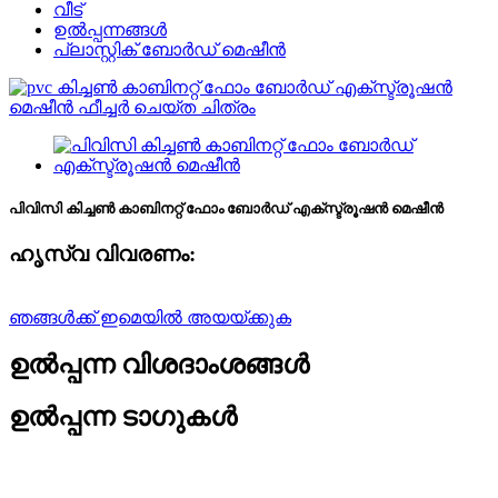
വീട്
ഉൽപ്പന്നങ്ങൾ
പ്ലാസ്റ്റിക് ബോർഡ് മെഷീൻ
പിവിസി കിച്ചൺ കാബിനറ്റ് ഫോം ബോർഡ് എക്സ്ട്രൂഷൻ മെഷീൻ
ഹൃസ്വ വിവരണം:
ഞങ്ങൾക്ക് ഇമെയിൽ അയയ്ക്കുക
ഉൽപ്പന്ന വിശദാംശങ്ങൾ
ഉൽപ്പന്ന ടാഗുകൾ