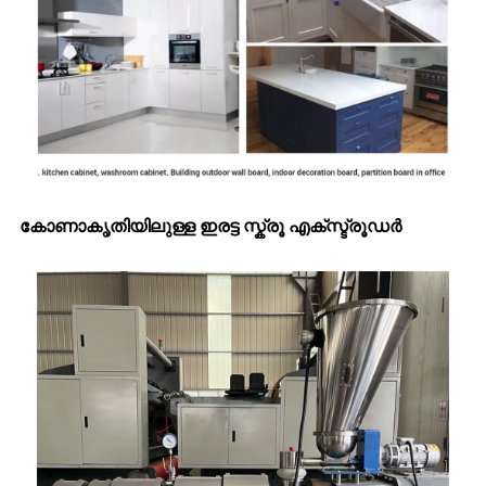
കോണാകൃതിയിലുള്ള ഇരട്ട സ്ക്രൂ എക്സ്ട്രൂഡർ