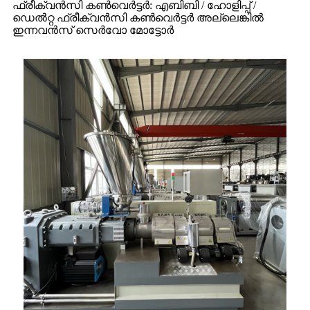
ഫ്രീക്വൻസി കൺവെർട്ടർ: എബിബി / ഹോളിപ്പ് /
ഡെൽറ്റ ഫ്രീക്വൻസി കൺവെർട്ടർ അല്ലെങ്കിൽ
ഇന്നവൻസ് സെർവോ മോട്ടോർ