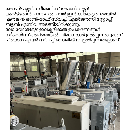
കോൺടാക്റ്റർ: സീമെൻസ് കോൺടാക്റ്റർ
കൺട്രോൾ പാനലിൽ പവർ ഇൻഡിക്കേറ്റർ, മെയിൻ
എൻജിൻ ഓൺ-ഓഫ് സ്വിച്ച്, എമർജൻസി സ്റ്റോപ്പ്
ബട്ടൺ എന്നിവ അടങ്ങിയിരിക്കുന്നു.
ലോ വോൾട്ടേജ് ഇലക്ട്രിക്കൽ ഉപകരണങ്ങൾ
സീമെൻസ് അല്ലെങ്കിൽ ഷ്നൈഡർ ഉൽപ്പന്നങ്ങളാണ്,
പ്രധാന എയർ സ്വിച്ച് ഡെലിക്സി ഉൽപ്പന്നങ്ങളാണ്