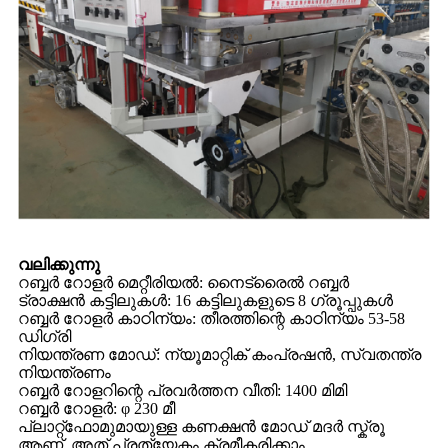
വലിക്കുന്നു
റബ്ബർ റോളർ മെറ്റീരിയൽ: നൈട്രൈൽ റബ്ബർ
ട്രാക്ഷൻ കട്ടിലുകൾ: 16 കട്ടിലുകളുടെ 8 ഗ്രൂപ്പുകൾ
റബ്ബർ റോളർ കാഠിന്യം: തീരത്തിന്റെ കാഠിന്യം 53-58
ഡിഗ്രി
നിയന്ത്രണ മോഡ്: ന്യൂമാറ്റിക് കംപ്രഷൻ, സ്വതന്ത്ര
നിയന്ത്രണം
റബ്ബർ റോളറിന്റെ പ്രവർത്തന വീതി: 1400 മിമി
റബ്ബർ റോളർ: φ 230 മീ
പ്ലാറ്റ്‌ഫോമുമായുള്ള കണക്ഷൻ മോഡ് മദർ സ്ക്രൂ
ആണ്, അത് പ്രത്യേകം ക്രമീകരിക്കാം