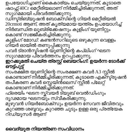
ഉപയോഗിച്ചാണ് കൈകാര്യം ചെയ്യുന്നത്, കൂടാതെ
ഷാഫ്റ്റ് 40Cr മെറ്റീരിയലാണ് നിർമ്മിച്ചിരിക്കുന്നത്, അത്
സുഗമമായി പ്രവർത്തിക്കുന്നു.
ഡിസ്ട്രിബ്യൂഷൻ ബോക്‌സിന്റെ ഗിയർ മെറ്റീരിയൽ
20crmoti ആണ്, അത് കൃത്യമായ യന്ത്രം ഉപയോഗിച്ച്
നിർബന്ധിത ലൂബ്രിക്കേഷനും കൂളിംഗ് യൂണിറ്റും
കൊണ്ട് സജ്ജീകരിച്ചിരിക്കുന്നു.
കൂളിംഗ് മോഡ്: കണ്ടൻസറിലൂടെ ഒഴുകുന്ന വെള്ളം
ഗിയർ ഓയിൽ തണുപ്പിക്കുന്നു
പവർ ട്രാൻസ്മിഷൻ യൂണിറ്റിന്റെ കപ്ലിംഗ് ഘടന
സുഗമമായ പ്രവർത്തനം ഉറപ്പാക്കുന്നു.
ഇറക്കുമതി ചെയ്ത ത്രസ്റ്റ് ബെയറിംഗ്: ഉയർന്ന ടോർക്ക്
ഔട്ട്പുട്ട്
സംരക്ഷിത യൂണിറ്റിന്റെ സംരക്ഷണ കവർ A3 സ്റ്റീൽ
കൊണ്ടാണ് നിർമ്മിച്ചിരിക്കുന്നത്, കൂടാതെ എക്സ്ട്രൂഷൻ
തപീകരണ കവർ സ്റ്റെയിൻലെസ് സ്റ്റീൽ പ്ലേറ്റ്
കൊണ്ടാണ് നിർമ്മിച്ചിരിക്കുന്നത്.
ഫ്രെയിം ഘടന സ്ക്വയർ ട്യൂബ് വെൽഡിംഗും
ദൃഢമായ ഘടനയും സ്വീകരിക്കുന്നു.
മുഴുവൻ ഗിയർബോക്സും ഉയർന്ന സേവന ജീവിതവും
കുറഞ്ഞ ശബ്ദവും കുറഞ്ഞ ചൂടും ഉള്ള ഒരു പ്രത്യേക
റിഡ്യൂസർ ആണ്
വൈദ്യുത നിയന്ത്രണ സംവിധാനം