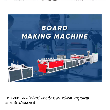
SJSZ-80/156 പിവിസി ഹാർഡ് ഉപരിതല നുരയെ
ബോർഡ് ലൈൻ