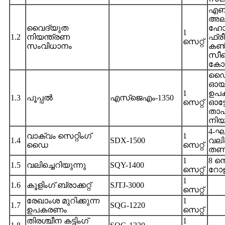
എബ
അല്
വൈദ്യുത
ഹോളി
1
1.2
നിയന്ത്രണ
ഫ്ര
സെറ്റ്
സംവിധാനം
കൺവ
സീ
കോൺ
ഡൈ 
ഓയി
1
ഉപ
1.3
പൂപ്പൽ
എസ്ജെഎം-1350
സെറ്റ്
ഓട്ട
താ
നിയ
4-ഘട
വാക്വം സെറ്റിംഗ്
1
1.4
SDX-1500
വലിപ
ഡൈ
സെറ്റ്
തണു
1
8 സെ
1.5
വലിച്ചെറിയുന്നു
SQY-1400
സെറ്റ്
റോ
1
1.6
കൂളിംഗ് ബ്രാക്കറ്റ്
SJTJ-3000
സെറ്റ്
രേഖാംശ മുറിക്കുന്ന
1
1.7
SQG-1220
ഉപകരണം
സെറ്റ്
തിരശ്ചീന കട്ടിംഗ്
1