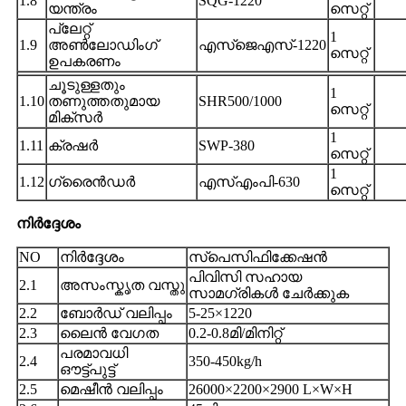
1.8
SQG-1220
യന്ത്രം
സെറ്റ്
പ്ലേറ്റ്
1
1.9
അൺലോഡിംഗ്
എസ്ജെഎസ്-1220
സെറ്റ്
ഉപകരണം
ചൂടുള്ളതും
1
1.10
തണുത്തതുമായ
SHR500/1000
സെറ്റ്
മിക്സർ
1
1.11
ക്രഷർ
SWP-380
സെറ്റ്
1
1.12
ഗ്രൈൻഡർ
എസ്എംപി-630
സെറ്റ്
നിർദ്ദേശം
NO
നിർദ്ദേശം
സ്പെസിഫിക്കേഷൻ
പിവിസി സഹായ
2.1
അസംസ്കൃത വസ്തു
സാമഗ്രികൾ ചേർക്കുക
2.2
ബോർഡ് വലിപ്പം
5-25×1220
2.3
ലൈൻ വേഗത
0.2-0.8മി/മിനിറ്റ്
പരമാവധി
2.4
350-450kg/h
ഔട്ട്പുട്ട്
2.5
മെഷീൻ വലിപ്പം
26000×2200×2900 L×W×H