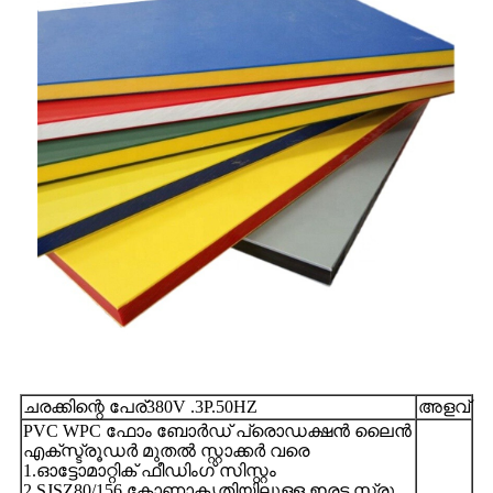
ചരക്കിന്റെ പേര്380V .3P.50HZ
അളവ്
PVC WPC ഫോം ബോർഡ് പ്രൊഡക്ഷൻ ലൈൻ
എക്സ്ട്രൂഡർ മുതൽ സ്റ്റാക്കർ വരെ
1.ഓട്ടോമാറ്റിക് ഫീഡിംഗ് സിസ്റ്റം
2.SJSZ80/156 കോണാകൃതിയിലുള്ള ഇരട്ട സ്ക്രൂ