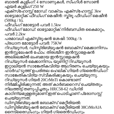
ബാരൽ കൂളിംഗ്: 4 സോണുകൾ, സിംഗിൾ സോൺ
എയർ കൂളിംഗ് 250 W
എക്‌സ്‌ഹോസ്റ്റ് മോഡ്: വാക്വം എക്‌സ്‌ഹോസ്റ്റ്, 3kw
ഓട്ടോമാറ്റിക് ഫീഡിംഗ് മെഷീൻ: സ്ക്രൂ ഫീഡിംഗ് മെഷീൻ
(500kg / h),
ഫീഡിംഗ് മോട്ടോർ പവർ 1.5kw
ഫീഡിംഗ് മോഡ്: ഓട്ടോമാറ്റിക് നിർബന്ധിത കൈമാറ്റം,
പവർ 2.2kw
പരമാവധി എക്സ്ട്രൂഷൻ ശേഷി: 500kg / h
പ്രധാന മോട്ടോർ പവർ: 75KW
റിഡ്യൂസർ, ഡിസ്ട്രിബ്യൂഷൻ ബോക്സ് മെക്കാനിസം
ഇൻസ്റ്റലേഷൻ ഫോം: തിരശ്ചീന ഇൻസ്റ്റാളേഷൻ
അല്ലെങ്കിൽ ലംബമായ ഇൻസ്റ്റാളേഷൻ
റിഡ്യൂസർ മെക്കാനിസം യൂണിറ്റ് റിഡ്യൂസർ
ഇറ്റാലിയൻ സാങ്കേതികവിദ്യ ആഗിരണം ചെയ്യുകയും
ഹാർഡ് ടൂത്ത് ഉപരിതല ഹെലിക് ഗിയർ ഗ്രൈൻഡിംഗ്
സാങ്കേതികവിദ്യ സ്വീകരിക്കുകയും ചെയ്യുന്നു.
റിഡ്യൂസർ ഗിയർ 20CrMnTi കൊണ്ടാണ്
നിർമ്മിച്ചിരിക്കുന്നത്, അത് കാർബറൈസ് ചെയ്തതും
നിലത്തിട്ട് തണുപ്പിച്ചതും HRC58-62 ഡിഗ്രി
കാഠിന്യമുള്ളതുമാണ്.ഇത് പൊടിച്ചാണ് പ്രോസസ്സ്
ചെയ്യുന്നത്.
ഡിസ്ട്രിബ്യൂഷൻ ബോക്സ് മെറ്റീരിയൽ:
ഡിസ്ട്രിബ്യൂഷൻ ബോക്സ് മെറ്റീരിയൽ 38CrMoAlA
നൈട്രൈഡിംഗും ഗിയർ ഗ്രൈൻഡിംഗും