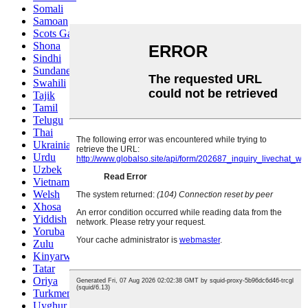
Somali
Samoan
Scots Gaelic
Shona
Sindhi
Sundanese
Swahili
Tajik
Tamil
Telugu
Thai
Ukrainian
Urdu
Uzbek
Vietnamese
Welsh
Xhosa
Yiddish
Yoruba
Zulu
Kinyarwanda
Tatar
Oriya
Turkmen
Uyghur