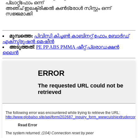
പ്ലാറ്റ്ഫോം ഒന്ന്
അഞ്ച് ഇലക്ട്രിക്കൽ കൺട്രോൾ സിസ്റ്റം ഒന്ന്
സജ്ജമാക്കി
മുമ്പത്തെ:
പിവിസി കിച്ചൺ കാബിനറ്റ് ഫോം ബോർഡ്
എക്സ്ട്രൂഷൻ മെഷീൻ
അടുത്തത്:
PE PP ABS PMMA ഷീറ്റ് പ്രൊഡക്ഷൻ
ലൈൻ