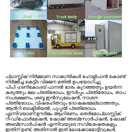
പ്ലാസ്റ്റിക് നിർമ്മാണ സാമഗ്രികൾ ഹോളിപാൻ കൊണ്ട്
നിർമ്മിച്ച കെട്ടിട വിഭജന മതിൽ ഉപയോഗിച്ചു
പിപി ഹണികോംബ് പാനൽ ഭാരം കുറഞ്ഞതും ഉയർന്ന
കരുത്തും ജല പ്രതിരോധം, ഈർപ്പം പ്രതിരോധം, താപ
സംരക്ഷണം, ശബ്ദ ഇൻസുലേഷൻ, നാശന
പ്രതിരോധം, വിഷരഹിതവും ദോഷകരമല്ലാത്തതും,
ആൻറി ബാക്ടീരിയൽ, പൂപ്പൽ പ്രതിരോധം
എന്നിവയാണ്.ഊർജം ആഗിരണം, തെർമോപ്ലാസ്റ്റിക്
റീ-ഡിഫോർമേഷൻ, ഷോക്ക് അബ്സോർപ്ഷൻ, ഷോക്ക്
അബ്സോർപ്ഷൻ എന്നിവയുടെ സവിശേഷതകളും
ഇതിന് ഉണ്ട്, അതിനാൽ ഇത് ലോക്കോമോട്ടീവുകൾ,