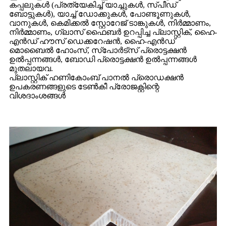
കപ്പലുകൾ (പ്രത്യേകിച്ച് യാച്ചുകൾ, സ്പീഡ്
ബോട്ടുകൾ), യാച്ച് ഡോക്കുകൾ, പോണ്ടൂണുകൾ,
വാനുകൾ, കെമിക്കൽ സ്റ്റോറേജ് ടാങ്കുകൾ, നിർമ്മാണം,
നിർമ്മാണം, ഗ്ലാസ് ഫൈബർ ഉറപ്പിച്ച പ്ലാസ്റ്റിക്, ഹൈ-
എൻഡ് ഹൗസ് ഡെക്കറേഷൻ, ഹൈ-എൻഡ്
മൊബൈൽ ഹോംസ്, സ്പോർട്സ് പ്രൊട്ടക്ഷൻ
ഉൽപ്പന്നങ്ങൾ, ബോഡി പ്രൊട്ടക്ഷൻ ഉൽപ്പന്നങ്ങൾ
മുതലായവ.
പ്ലാസ്റ്റിക് ഹണികോംബ് പാനൽ പ്രൊഡക്ഷൻ
ഉപകരണങ്ങളുടെ ടേൺകീ പ്രോജക്റ്റിന്റെ
വിശദാംശങ്ങൾ