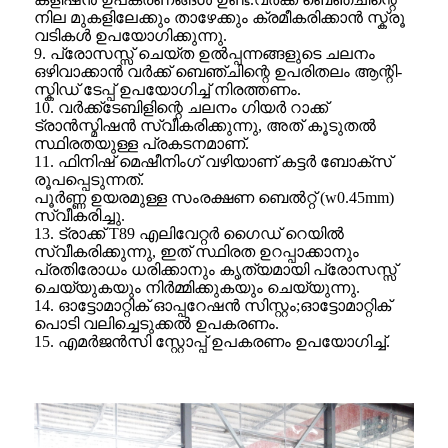
നില മുകളിലേക്കും താഴേക്കും ക്രമീകരിക്കാൻ സ്ക്രൂ
വടികൾ ഉപയോഗിക്കുന്നു.
9. പ്രോസസ്സ് ചെയ്ത ഉൽപ്പന്നങ്ങളുടെ ചലനം
ഒഴിവാക്കാൻ വർക്ക് ബെഞ്ചിന്റെ ഉപരിതലം ആന്റി-
സ്കിഡ് ടേപ്പ് ഉപയോഗിച്ച് നിരത്തണം.
10. വർക്ക്ടേബിളിന്റെ ചലനം ഗിയർ റാക്ക്
ട്രാൻസ്മിഷൻ സ്വീകരിക്കുന്നു, അത് കൂടുതൽ
സ്ഥിരതയുള്ള പ്രകടനമാണ്.
11. ഫിനിഷ് മെഷീനിംഗ് വഴിയാണ് കട്ടർ ബോക്സ്
രൂപപ്പെടുന്നത്.
പൂർണ്ണ ഉയരമുള്ള സംരക്ഷണ ബെൽറ്റ് (w0.45mm)
സ്വീകരിച്ചു.
13. ട്രാക്ക് T89 എലിവേറ്റർ ഗൈഡ് റെയിൽ
സ്വീകരിക്കുന്നു, ഇത് സ്ഥിരത ഉറപ്പാക്കാനും
പ്രതിരോധം ധരിക്കാനും കൃത്യമായി പ്രോസസ്സ്
ചെയ്യുകയും നിർമ്മിക്കുകയും ചെയ്യുന്നു.
14. ഓട്ടോമാറ്റിക് ഓപ്പറേഷൻ സിസ്റ്റം;ഓട്ടോമാറ്റിക്
പൊടി വലിച്ചെടുക്കൽ ഉപകരണം.
15. എമർജൻസി സ്റ്റോപ്പ് ഉപകരണം ഉപയോഗിച്ച്.