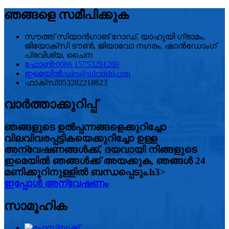
ഞങ്ങളെ സമീപിക്കുക
സൗത്ത് സിയാൻഗാങ് റോഡ്, യാഹുയി ഗ്രാമം,
ജിയോക്സി ടൗൺ, ജിയാവോ നഗരം, ഷാൻഡോംഗ്
പ്രവിശ്യ, ചൈന
ഫോൺ:
0086 15753291269
ഇമെയിൽ:
sales@qdcuishi.com
ഫാക്സ്:
053282218623
വാർത്താക്കുറിപ്പ്
ഞങ്ങളുടെ ഉൽപ്പന്നങ്ങളെക്കുറിച്ചോ
വിലവിവരപ്പട്ടികയെക്കുറിച്ചോ ഉള്ള
അന്വേഷണങ്ങൾക്ക്, ദയവായി നിങ്ങളുടെ
ഇമെയിൽ ഞങ്ങൾക്ക് അയക്കുക, ഞങ്ങൾ 24
മണിക്കൂറിനുള്ളിൽ ബന്ധപ്പെടും.h3>
ഇപ്പോൾ അന്വേഷണം
സാമൂഹിക