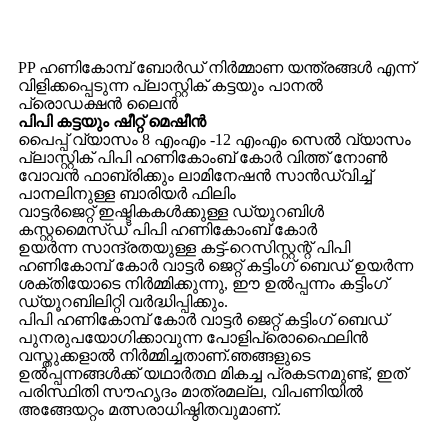
PP ഹണികോമ്പ് ബോർഡ് നിർമ്മാണ യന്ത്രങ്ങൾ എന്ന്
വിളിക്കപ്പെടുന്ന പ്ലാസ്റ്റിക് കട്ടയും പാനൽ
പ്രൊഡക്ഷൻ ലൈൻ
പിപി കട്ടയും ഷീറ്റ് മെഷീൻ
പൈപ്പ് വ്യാസം 8 എംഎം -12 എംഎം സെൽ വ്യാസം
പ്ലാസ്റ്റിക് പിപി ഹണികോംബ് കോർ വിത്ത് നോൺ
വോവൻ ഫാബ്രിക്കും ലാമിനേഷൻ സാൻഡ്‌വിച്ച്
പാനലിനുള്ള ബാരിയർ ഫിലിം
വാട്ടർജെറ്റ് ഇഷ്ടികകൾക്കുള്ള ഡ്യൂറബിൾ
കസ്റ്റമൈസ്ഡ് പിപി ഹണികോംബ് കോർ
ഉയർന്ന സാന്ദ്രതയുള്ള കട്ട്-റെസിസ്റ്റന്റ് പിപി
ഹണികോമ്പ് കോർ വാട്ടർ ജെറ്റ് കട്ടിംഗ് ബെഡ് ഉയർന്ന
ശക്തിയോടെ നിർമ്മിക്കുന്നു, ഈ ഉൽപ്പന്നം കട്ടിംഗ്
ഡ്യൂറബിലിറ്റി വർദ്ധിപ്പിക്കും.
പിപി ഹണികോമ്പ് കോർ വാട്ടർ ജെറ്റ് കട്ടിംഗ് ബെഡ്
പുനരുപയോഗിക്കാവുന്ന പോളിപ്രൊഫൈലിൻ
വസ്തുക്കളാൽ നിർമ്മിച്ചതാണ്.ഞങ്ങളുടെ
ഉൽപ്പന്നങ്ങൾക്ക് യഥാർത്ഥ മികച്ച പ്രകടനമുണ്ട്, ഇത്
പരിസ്ഥിതി സൗഹൃദം മാത്രമല്ല, വിപണിയിൽ
അങ്ങേയറ്റം മത്സരാധിഷ്ഠിതവുമാണ്.