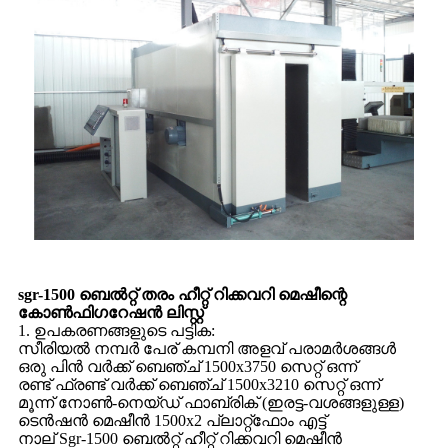
sgr-1500 ബെൽറ്റ് തരം ഹീറ്റ് റിക്കവറി മെഷീന്റെ
കോൺഫിഗറേഷൻ ലിസ്റ്റ്
1. ഉപകരണങ്ങളുടെ പട്ടിക:
സീരിയൽ നമ്പർ പേര് കമ്പനി അളവ് പരാമർശങ്ങൾ
ഒരു പിൻ വർക്ക് ബെഞ്ച് 1500x3750 സെറ്റ് ഒന്ന്
രണ്ട് ഫ്രണ്ട് വർക്ക് ബെഞ്ച് 1500x3210 സെറ്റ് ഒന്ന്
മൂന്ന് നോൺ-നെയ്‌ഡ് ഫാബ്രിക് (ഇരട്ട-വശങ്ങളുള്ള)
ടെൻഷൻ മെഷീൻ 1500x2 പ്ലാറ്റ്‌ഫോം എട്ട്
നാല് Sgr-1500 ബെൽറ്റ് ഹീറ്റ് റിക്കവറി മെഷീൻ