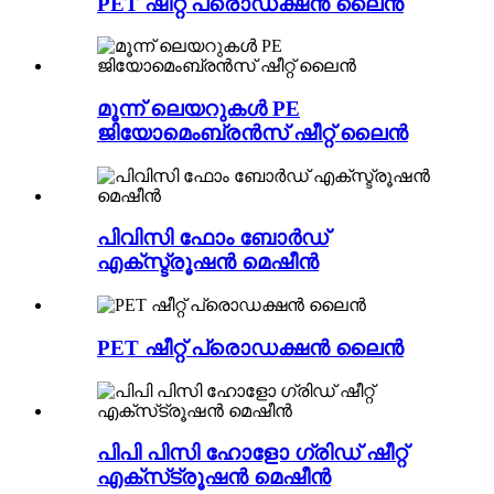
PET ഷീറ്റ് പ്രൊഡക്ഷൻ ലൈൻ
മൂന്ന് ലെയറുകൾ PE
ജിയോമെംബ്രൻസ് ഷീറ്റ് ലൈൻ
പിവിസി ഫോം ബോർഡ്
എക്സ്ട്രൂഷൻ മെഷീൻ
PET ഷീറ്റ് പ്രൊഡക്ഷൻ ലൈൻ
പിപി പിസി ഹോളോ ഗ്രിഡ് ഷീറ്റ്
എക്‌സ്‌ട്രൂഷൻ മെഷീൻ