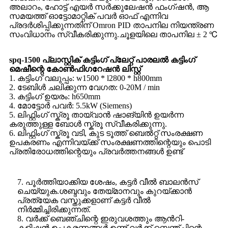
അലാറം, ഹോട്ട് എയർ സർക്കുലേഷൻ ഫംഗ്‌ഷൻ, ആ
സമയത്ത് ഓട്ടോമാറ്റിക് പവർ ഓഫ് എന്നിവ
പ്രദർശിപ്പിക്കുന്നതിന് Omron PID താപനില നിയന്ത്രണ
സംവിധാനം സ്വീകരിക്കുന്നു.ചൂളയിലെ താപനില ± 2 ℃
spq-1500 പ്ലാസ്റ്റിക് കട്ടിംഗ് പ്ലേറ്റ് പാരലൽ കട്ടിംഗ്
മെഷീന്റെ കോൺഫിഗറേഷൻ ലിസ്റ്റ്
1. കട്ടിംഗ് വലുപ്പം: w1500 * l2800 * h800mm
2. ടേബിൾ ചലിക്കുന്ന വേഗത: 0-20M / min
3. കട്ടിംഗ് ഉയരം: h650mm
4. മോട്ടോർ പവർ: 5.5kW (Siemens)
5. ലിഫ്റ്റിംഗ് സ്ക്രൂ തായ്‌വാൻ ഷാങ്‌യിൻ ഉയർന്ന
കരുത്തുള്ള ബോൾ സ്ക്രൂ സ്വീകരിക്കുന്നു.
6. ലിഫ്റ്റിംഗ് സ്ക്രൂ വടി, കുട ടൂത്ത് ബെൽറ്റ് സംരക്ഷണ
ഉപകരണം എന്നിവയ്ക്ക് സംരക്ഷണത്തിന്റെയും പൊടി
പ്രതിരോധത്തിന്റെയും പ്രവർത്തനങ്ങൾ ഉണ്ട്
7. പൂർത്തിയാക്കിയ ശേഷം, കട്ടർ വീൽ ബാലൻസ്
ചെയ്യുക.ശബ്ദവും തേയ്മാനവും കുറയ്ക്കാൻ
പ്രത്യേക വസ്തുക്കളാണ് കട്ടർ വീൽ
നിർമ്മിച്ചിരിക്കുന്നത്.
8. വർക്ക് ബെഞ്ചിന്റെ ഇരുവശത്തും ആൻറി-
കളിഷൻ ഉപകരണങ്ങൾ ഉണ്ട്.വർക്ക് ബെഞ്ചിന്റെ