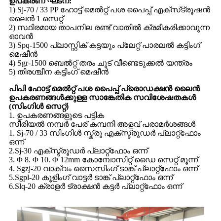
ഉപകരണ ഘടന:
1) Sj-70 / 33 PP ഹോട്ട് മെൽറ്റ് പശ പൈപ്പ് എക്‌സ്‌ട്രൂഷൻ
ലൈൻ 1 സെറ്റ്
2) സ്ഥിരമായ താപനില രണ്ട് വാതിൽ ക്രമീകരിക്കാവുന്ന
ഓവൻ
3) Spq-1500 പ്ലാസ്റ്റിക് കട്ടയും പ്ലേറ്റ് പാരലൽ കട്ടിംഗ്
മെഷീൻ
4) Sgr-1500 ബെൽറ്റ് തരം ചൂട് വീണ്ടെടുക്കൽ യന്ത്രം
5) തിരശ്ചീന കട്ടിംഗ് മെഷീൻ
പിപി ഹോട്ട് മെൽറ്റ് പശ പൈപ്പ് പ്രൊഡക്ഷൻ ലൈൻ
ഉപകരണങ്ങൾക്കുള്ള സാങ്കേതിക സവിശേഷതകൾ
(സിംഗിൾ സെറ്റ്)
1. ഉപകരണങ്ങളുടെ പട്ടിക
സീരിയൽ നമ്പർ പേര് കമ്പനി അളവ് പരാമർശങ്ങൾ
1. Sj-70 / 33 സിംഗിൾ സ്ക്രൂ എക്സ്ട്രൂഡർ പ്ലാറ്റ്ഫോം
ഒന്ന്
2.Sj-30 എക്സ്ട്രൂഡർ പ്ലാറ്റ്ഫോം ഒന്ന്
3. Φ 8. Φ 10. Φ 12mm കോമ്പോസിറ്റ് ഡൈ സെറ്റ് മൂന്ന്
4. Sgzj-20 വാക്വം സൈസിംഗ് ടാങ്ക് പ്ലാറ്റ്ഫോം ഒന്ന്
5.Sgpl-20 കൂളിംഗ് വാട്ടർ ടാങ്ക് പ്ലാറ്റ്ഫോം ഒന്ന്
6.Slq-20 ക്രാളർ ട്രാക്ഷൻ കട്ടർ പ്ലാറ്റ്ഫോം ഒന്ന്