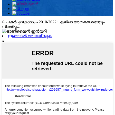
© പകർപ്പവകാശം - 2010-2022: എല്ലാ അവകാശങ്ങളും
നിക്ഷിപ്തം.
ഇമെയിൽ അയയ്ക്കുക
x