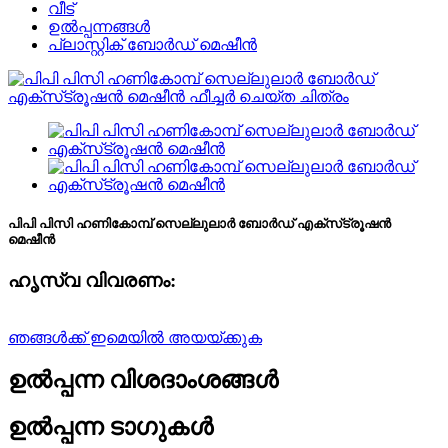
വീട്
ഉൽപ്പന്നങ്ങൾ
പ്ലാസ്റ്റിക് ബോർഡ് മെഷീൻ
പിപി പിസി ഹണികോമ്പ് സെല്ലുലാർ ബോർഡ് എക്‌സ്‌ട്രൂഷൻ
മെഷീൻ
ഹൃസ്വ വിവരണം:
ഞങ്ങൾക്ക് ഇമെയിൽ അയയ്ക്കുക
ഉൽപ്പന്ന വിശദാംശങ്ങൾ
ഉൽപ്പന്ന ടാഗുകൾ