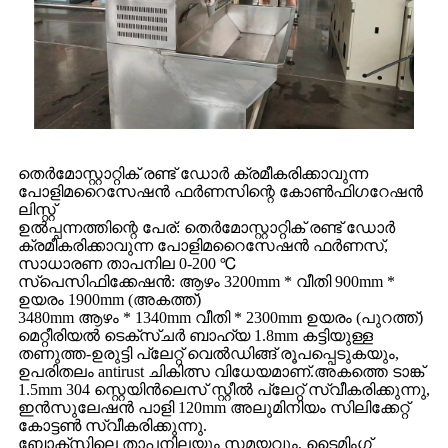
തെർമോസ്റ്റാറ്റിക് രണ്ട് ഡോർ ക്രമീകരിക്കാവുന്ന
പോളിമറൈസേഷൻ ഫർണസിന്റെ കോൺഫിഗറേഷൻ
ലിസ്റ്റ്
ഉൽപ്പന്നത്തിന്റെ പേര്: തെർമോസ്റ്റാറ്റിക് രണ്ട് ഡോർ
ക്രമീകരിക്കാവുന്ന പോളിമറൈസേഷൻ ഫർണസ്,
സാധാരണ താപനില 0-200 ℃
സ്പെസിഫിക്കേഷൻ: ആഴം 3200mm * വീതി 900mm *
ഉയരം 1900mm (അകത്ത്)
3480mm ആഴം * 1340mm വീതി * 2300mm ഉയരം (പുറത്ത്)
മെറ്റീരിയൽ ടെക്സ്ചർ ബാഹ്യ 1.8mm കട്ടിയുള്ള
തണുത്ത-ഉരുട്ടി പ്ലേറ്റ് വെൽഡിങ്ങ് രൂപപ്പെടുകയും,
ഉപരിതലം antirust ചികിത്സ വിധേയമാണ്.അകത്തെ ടാങ്ക്
1.5mm 304 സ്റ്റെയിൻലെസ് സ്റ്റീൽ പ്ലേറ്റ് സ്വീകരിക്കുന്നു,
ഇൻസുലേഷൻ പാളി 120mm അലുമിനിയം സിലിക്കേറ്റ്
കോട്ടൺ സ്വീകരിക്കുന്നു.
ബോക്സിലെ താപനിലയും സമയവും, ടൈമിംഗ്