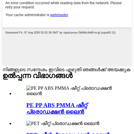
നിങ്ങളുടെ സന്ദേശം ഇവിടെ എഴുതി ഞങ്ങൾക്ക് അയക്കുക
ഉൽപ്പന്ന വിഭാഗങ്ങൾ
PE PP ABS PMMA ഷീറ്റ്
പ്രൊഡക്ഷൻ ലൈൻ